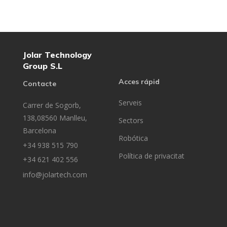
Jolar Technology
Group S.L
Acces rápid
Contacte
Serveis
Carrer de Sogorb,
138,08560 Manlleu,
Sectors
Barcelona
Robótica
+34 938 515 790
Política de privacitat
+34 621 402 556
info@jolartech.com