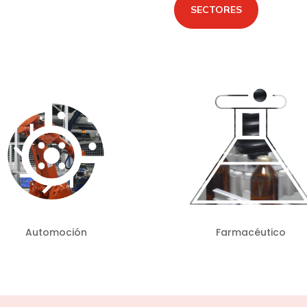
SECTORES
Automoción
Farmacéutico