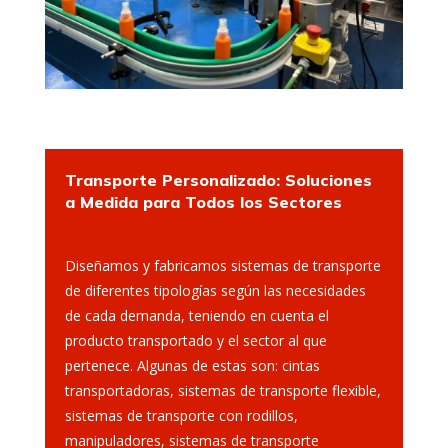
Transporte Personalizado: Soluciones
a Medida para Todos los Sectores
Diseñamos y fabricamos sistemas de transporte
de diferentes tipologías según las necesidades
de cada demanda, teniendo en cuenta el
producto transportado y el sector al que
pertenece. Algunas de estas son: cintas
transportadoras, sistemas de transporte flexible,
sistemas de transporte con rodillos,
manipuladores, sistemas de transporte