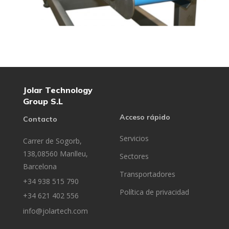
Jolar Technology
Group S.L
Acceso rápido
Contacto
Servicios
Carrer de Sogorb,
138,08560 Manlleu,
Sectores
Barcelona
Transportadores
+34 938 515 790
Política de privacidad
+34 621 402 556
info@jolartech.com